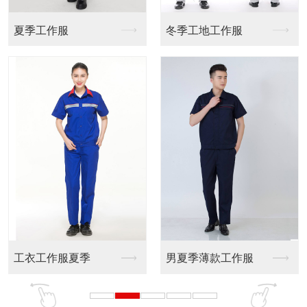
作服
广告衫T恤
t恤广告衫订做
工作服
广告衫t恤定制
定制t恤文化衫