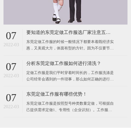
要知道的东莞定做工作服选厂家注意五大点
07
东莞定做工作服的时候一般情况下都要本着既经济实
2022-03
惠，又美观大方，体面有型的方针。因为不仅要节省
公司经费又要体现出公司的企业形象。这是企业文化
的一种象征，又是员工归属感的一个方面。应当优先
分析东莞定做工作服如何进行清洗？
07
考虑纯棉、涤棉等面料。因为采用这种面料不仅质地
定做工作服是我们平时穿着时间长的，工作服洗涤是
纯天然，而且吸湿、透气，穿着特别的舒适。并且外
2022-03
公司经常会遇到的一件琐事，那么如何正确的进行东
形美观，穿在身上不仅舒适
莞定做工作服清洗呢？​1、动物油脂或植物油脂用白
色汽油擦洗，如油渍过重，可用烯料和松节油擦，待
东莞定做工作服有哪些优势！
07
油渍溶化后，再用温肥皂水或碱水漂洗，然后用清水
东莞定做工作服是按照型号种类数量定做，可根据自
过净。2、酱油、醋渍：先用氨水擦洗，然后用少量
2022-03
己提供需求定做​1、专用性（企业识别）。工作服必
牙草酸液洗擦后用清水洗
须是为自己单位专门设计或专门挑选的，现货工作服
很难有刚好能满足本单位的要求。2、低成本。工作
服毕竟是购买单位的一笔开支，无论哪一家单位宣称